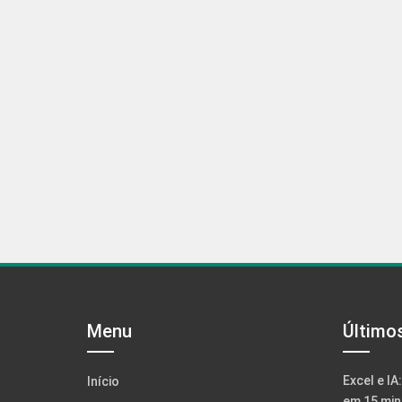
Menu
Último
Excel e IA
Início
em 15 min