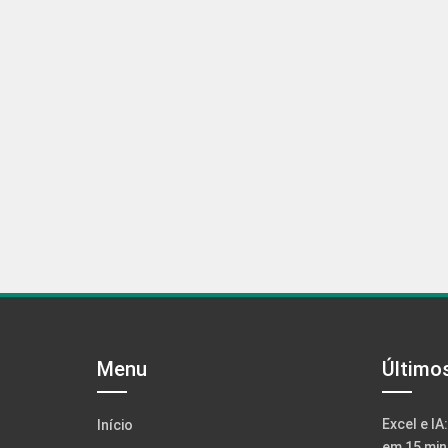
Menu
Último
Excel e IA
Início
em 15 min