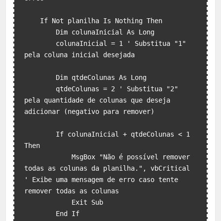
    If Not planilha Is Nothing Then

        Dim colunaInicial As Long

        colunaInicial = 1 ' Substitua "1" 
pela coluna inicial desejada

        Dim qtdeColunas As Long

        qtdeColunas = 2 ' Substitua "2" 
pela quantidade de colunas que deseja 
adicionar (negativo para remover)

        If colunaInicial + qtdeColunas < 1 
Then

            MsgBox "Não é possível remover 
todas as colunas da planilha.", vbCritical 
' Exibe uma mensagem de erro caso tente 
remover todas as colunas

            Exit Sub

        End If
