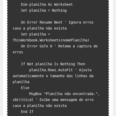
    Dim planilha As Worksheet

    Set planilha = Nothing

    On Error Resume Next ' Ignora erros 
caso a planilha não exista

    Set planilha = 
ThisWorkbook.Worksheets(nomePlanilha)

    On Error GoTo 0 ' Retoma a captura de 
erros

    If Not planilha Is Nothing Then

        planilha.Rows.AutoFit ' Ajusta 
automaticamente o tamanho das linhas da 
planilha

    Else

        MsgBox "Planilha não encontrada.", 
vbCritical ' Exibe uma mensagem de erro 
caso a planilha não exista

    End If
