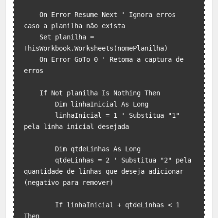
    On Error Resume Next ' Ignora erros 
caso a planilha não exista

    Set planilha = 
ThisWorkbook.Worksheets(nomePlanilha)

    On Error GoTo 0 ' Retoma a captura de 
erros

    If Not planilha Is Nothing Then

        Dim linhaInicial As Long

        linhaInicial = 1 ' Substitua "1" 
pela linha inicial desejada

        Dim qtdeLinhas As Long

        qtdeLinhas = 2 ' Substitua "2" pela 
quantidade de linhas que deseja adicionar 
(negativo para remover)

        If linhaInicial + qtdeLinhas < 1 
Then
