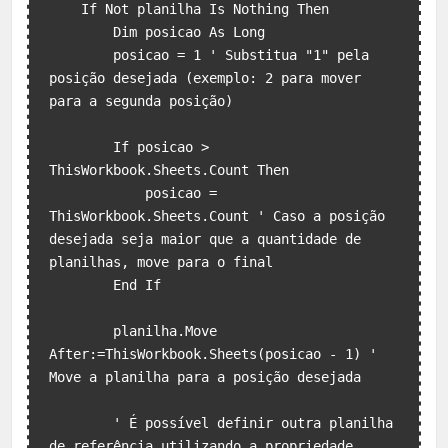
    If Not planilha Is Nothing Then

        Dim posicao As Long

        posicao = 1 ' Substitua "1" pela 
posição desejada (exemplo: 2 para mover 
para a segunda posição)

        If posicao > 
ThisWorkbook.Sheets.Count Then

            posicao = 
ThisWorkbook.Sheets.Count ' Caso a posição 
desejada seja maior que a quantidade de 
planilhas, move para o final

        End If

        planilha.Move 
After:=ThisWorkbook.Sheets(posicao - 1) ' 
Move a planilha para a posição desejada

        ' É possível definir outra planilha 
de referência utilizando a propriedade 