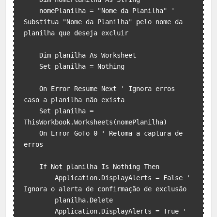
    nomePlanilha = "Nome da Planilha" ' 
Substitua "Nome da Planilha" pelo nome da 
planilha que deseja excluir

    Dim planilha As Worksheet

    Set planilha = Nothing

    On Error Resume Next ' Ignora erros 
caso a planilha não exista

    Set planilha = 
ThisWorkbook.Worksheets(nomePlanilha)

    On Error GoTo 0 ' Retoma a captura de 
erros

    If Not planilha Is Nothing Then

        Application.DisplayAlerts = False ' 
Ignora o alerta de confirmação de exclusão

        planilha.Delete

        Application.DisplayAlerts = True ' 