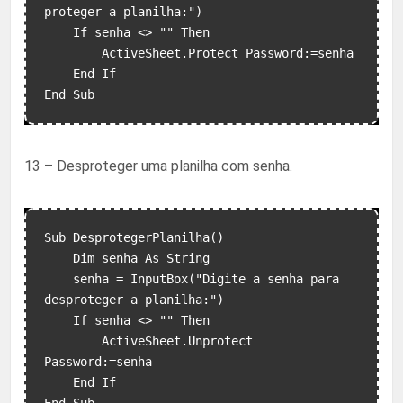
proteger a planilha:")

    If senha <> "" Then

        ActiveSheet.Protect Password:=senha

    End If

13 – Desproteger uma planilha com senha.
Sub DesprotegerPlanilha()

    Dim senha As String

    senha = InputBox("Digite a senha para 
desproteger a planilha:")

    If senha <> "" Then

        ActiveSheet.Unprotect 
Password:=senha

    End If
