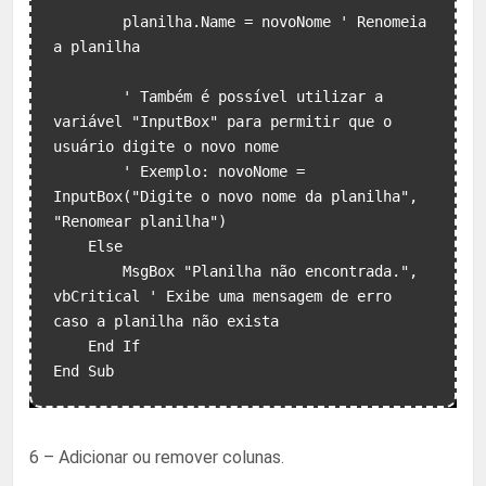
        planilha.Name = novoNome ' Renomeia 
a planilha

        ' Também é possível utilizar a 
variável "InputBox" para permitir que o 
usuário digite o novo nome

        ' Exemplo: novoNome = 
InputBox("Digite o novo nome da planilha", 
"Renomear planilha")

    Else

        MsgBox "Planilha não encontrada.", 
vbCritical ' Exibe uma mensagem de erro 
caso a planilha não exista

    End If

6 – Adicionar ou remover colunas.