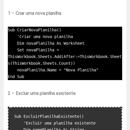
1 – Criar uma nova planilha.
Sub CriarNovaPlanilha()

    'Criar uma nova planilha

    Dim novaPlanilha As Worksheet

    Set novaPlanilha = 
ThisWorkbook.Sheets.Add(After:=ThisWorkbook.Sheet
s(ThisWorkbook.Sheets.Count))

    novaPlanilha.Name = "Nova Planilha"

End Sub
2 – Excluir uma planilha existente.
Sub ExcluirPlanilhaExistente()

    'Excluir uma planilha existente

    Dim nomePlanilha As String
