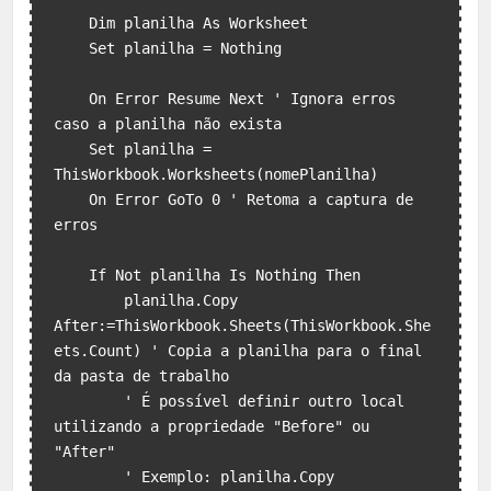
    Dim planilha As Worksheet

    Set planilha = Nothing

    On Error Resume Next ' Ignora erros 
caso a planilha não exista

    Set planilha = 
ThisWorkbook.Worksheets(nomePlanilha)

    On Error GoTo 0 ' Retoma a captura de 
erros

    If Not planilha Is Nothing Then

        planilha.Copy 
After:=ThisWorkbook.Sheets(ThisWorkbook.She
ets.Count) ' Copia a planilha para o final 
da pasta de trabalho

        ' É possível definir outro local 
utilizando a propriedade "Before" ou 
"After"

        ' Exemplo: planilha.Copy 