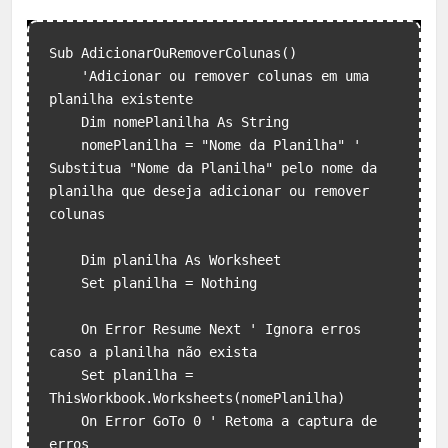
Sub AdicionarOuRemoverColunas()

    'Adicionar ou remover colunas em uma 
planilha existente

    Dim nomePlanilha As String

    nomePlanilha = "Nome da Planilha" ' 
Substitua "Nome da Planilha" pelo nome da 
planilha que deseja adicionar ou remover 
colunas

    Dim planilha As Worksheet

    Set planilha = Nothing

    On Error Resume Next ' Ignora erros 
caso a planilha não exista

    Set planilha = 
ThisWorkbook.Worksheets(nomePlanilha)

    On Error GoTo 0 ' Retoma a captura de 
erros
