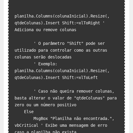
planilha.Columns(colunaInicial).Resize(, 
qtdeColunas).Insert Shift:=xlToRight ' 
Adiciona ou remove colunas

        ' O parâmetro "Shift" pode ser 
utilizado para controlar como as outras 
colunas serão deslocadas

        ' Exemplo: 
planilha.Columns(colunaInicial).Resize(, 
qtdeColunas).Insert Shift:=xlToLeft

        ' Caso não queira remover colunas, 
basta alterar o valor de "qtdeColunas" para 
zero ou um número positivo

    Else

        MsgBox "Planilha não encontrada.", 
vbCritical ' Exibe uma mensagem de erro 
caso a planilha não exista
