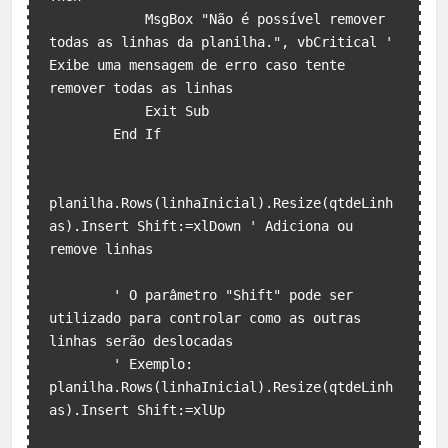
            MsgBox "Não é possível remover 
todas as linhas da planilha.", vbCritical ' 
Exibe uma mensagem de erro caso tente 
remover todas as linhas

            Exit Sub

        End If

planilha.Rows(linhaInicial).Resize(qtdeLinh
as).Insert Shift:=xlDown ' Adiciona ou 
remove linhas

        ' O parâmetro "Shift" pode ser 
utilizado para controlar como as outras 
linhas serão deslocadas

        ' Exemplo: 
planilha.Rows(linhaInicial).Resize(qtdeLinh
as).Insert Shift:=xlUp
