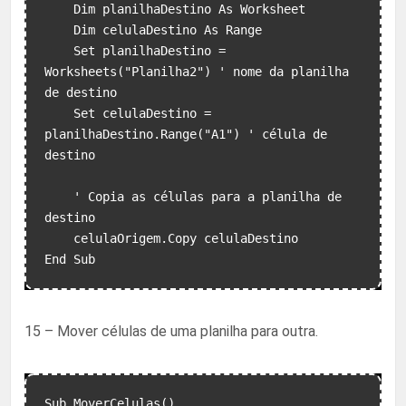
    Dim planilhaDestino As Worksheet

    Dim celulaDestino As Range

    Set planilhaDestino = 
Worksheets("Planilha2") ' nome da planilha 
de destino

    Set celulaDestino = 
planilhaDestino.Range("A1") ' célula de 
destino

    ' Copia as células para a planilha de 
destino

    celulaOrigem.Copy celulaDestino

15 – Mover células de uma planilha para outra.
Sub MoverCelulas()
