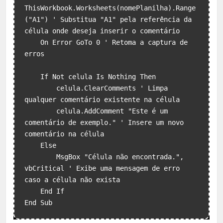
ThisWorkbook.Worksheets(nomePlanilha).Range
("A1") ' Substitua "A1" pela referência da 
célula onde deseja inserir o comentário

    On Error GoTo 0 ' Retoma a captura de 
erros

    If Not celula Is Nothing Then

        celula.ClearComments ' Limpa 
qualquer comentário existente na célula

        celula.AddComment "Este é um 
comentário de exemplo." ' Insere um novo 
comentário na célula

    Else

        MsgBox "Célula não encontrada.", 
vbCritical ' Exibe uma mensagem de erro 
caso a célula não exista

    End If
