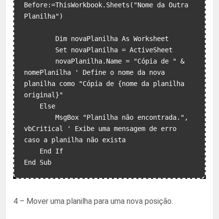
Before:=ThisWorkbook.Sheets("Nome da Outra 
Planilha")

        Dim novaPlanilha As Worksheet

        Set novaPlanilha = ActiveSheet

        novaPlanilha.Name = "Cópia de " & 
nomePlanilha ' Define o nome da nova 
planilha como "Cópia de {nome da planilha 
original}"

    Else

        MsgBox "Planilha não encontrada.", 
vbCritical ' Exibe uma mensagem de erro 
caso a planilha não exista

    End If

4 – Mover uma planilha para uma nova posição.