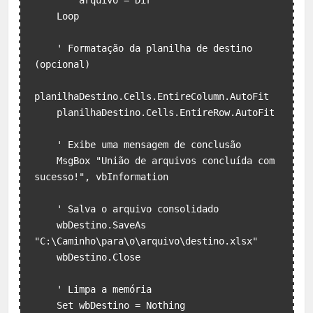
        arquivo = Dir

    Loop

    ' Formatação da planilha de destino 
(opcional)

planilhaDestino.Cells.EntireColumn.AutoFit

    planilhaDestino.Cells.EntireRow.AutoFit

    ' Exibe uma mensagem de conclusão

    MsgBox "União de arquivos concluída com 
sucesso!", vbInformation

    ' Salva o arquivo consolidado

    wbDestino.SaveAs 
"C:\Caminho\para\o\arquivo\destino.xlsx"

    wbDestino.Close

    ' Limpa a memória

    Set wbDestino = Nothing
