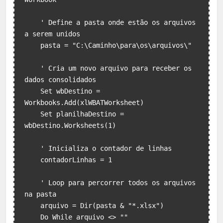
    ' Define a pasta onde estão os arquivos 
a serem unidos

    pasta = "C:\Caminho\para\os\arquivos\"

    ' Cria um novo arquivo para receber os 
dados consolidados

    Set wbDestino = 
Workbooks.Add(xlWBATWorksheet)

    Set planilhaDestino = 
wbDestino.Worksheets(1)

    ' Inicializa o contador de linhas

    contadorLinhas = 1

    ' Loop para percorrer todos os arquivos 
na pasta

    arquivo = Dir(pasta & "*.xlsx")

    Do While arquivo <> ""
