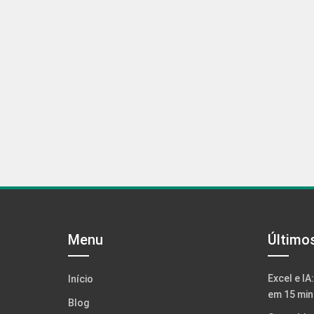
Menu
Último
Excel e IA
Início
em 15 min
Blog