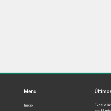
Menu
Último
Excel e IA
Início
em 15 min