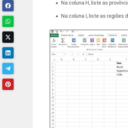
Na coluna H, liste as provínc
Na coluna I, liste as regiões 