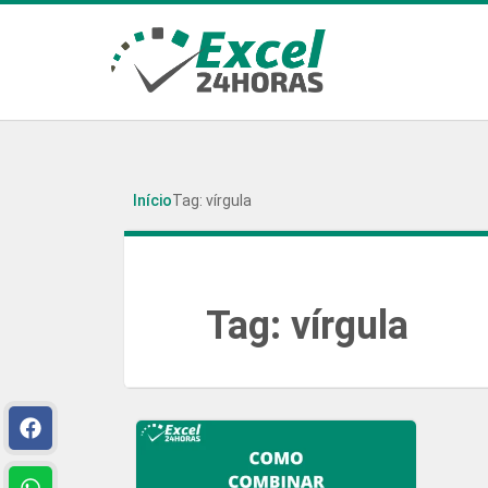
Início
Tag: vírgula
Tag:
vírgula