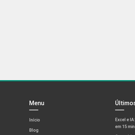
Menu
Último
Excel e IA
Início
em 15 min
Blog