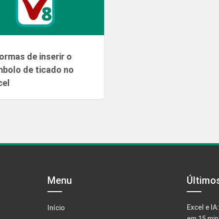
formas de inserir o
mbolo de ticado no
cel
Menu
Último
Excel e IA
Início
em 15 min