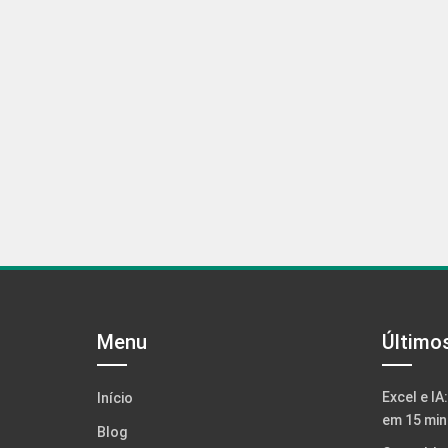
Menu
Último
Excel e IA
Início
em 15 min
Blog